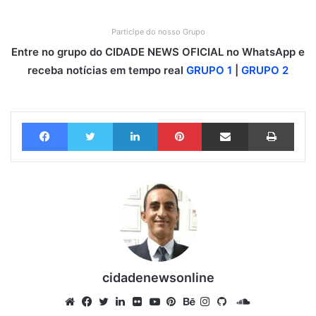
Participe do nosso Grupo
Entre no grupo do CIDADE NEWS OFICIAL no WhatsApp e
receba notícias em tempo real
GRUPO 1
|
GRUPO 2
Facebook
Twitter
Linkedin
Pinterest
Compartilhar via e-mail
Imprimir
cidadenewsonline
S