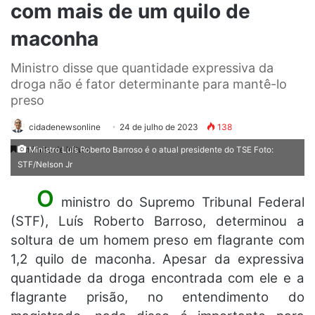
com mais de um quilo de
maconha
Ministro disse que quantidade expressiva da
droga não é fator determinante para mantê-lo
preso
cidadenewsonline
24 de julho de 2023
138
1 minuto de leitura
Ministro Luís Roberto Barroso é o atual presidente do TSE Foto:
STF/Nelson Jr
O
ministro do Supremo Tribunal Federal
(STF), Luís Roberto Barroso, determinou a
soltura de um homem preso em flagrante com
1,2 quilo de maconha. Apesar da expressiva
quantidade da droga encontrada com ele e a
flagrante prisão, no entendimento do