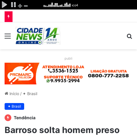
Menu
P
p
publi
Início
/
✦ Brasil
✦ Brasil
Tendência
Barroso solta homem preso