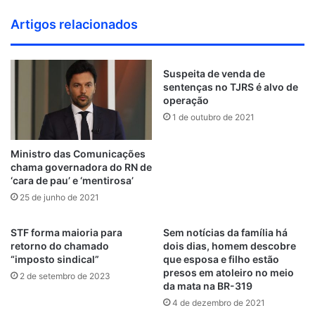
o
W
F
T
L
F
Y
P
B
I
G
u
e
a
w
i
l
o
i
e
n
i
Artigos relacionados
n
b
c
i
n
i
u
n
h
s
t
d
s
e
t
k
c
T
t
a
t
H
C
i
b
t
e
k
u
e
n
a
u
Suspeita de venda de
l
t
o
e
d
r
b
sentenças no TJRS é alvo de
r
c
g
b
operação
o
e
o
r
i
e
e
e
r
1 de outubro de 2021
u
k
n
s
a
d
t
m
Ministro das Comunicações
chama governadora do RN de
‘cara de pau’ e ‘mentirosa’
25 de junho de 2021
STF forma maioria para
Sem notícias da família há
retorno do chamado
dois dias, homem descobre
“imposto sindical”
que esposa e filho estão
presos em atoleiro no meio
2 de setembro de 2023
da mata na BR-319
4 de dezembro de 2021