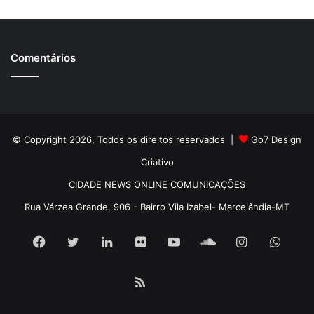
Comentários
© Copyright 2026, Todos os direitos reservados |
Go7 Design
Criativo
CIDADE NEWS ONLINE COMUNICAÇÕES
Rua Várzea Grande, 906 - Bairro Vila Izabel- Marcelândia-MT
Facebook
Twitter
Linkedin
Flickr
YouTube
SoundCloud
Instagram
What
RSS
Pátria