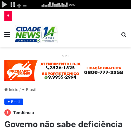
Menu
P
p
publi
Início
/
✦ Brasil
✦ Brasil
Tendência
Governo não sabe deficiência