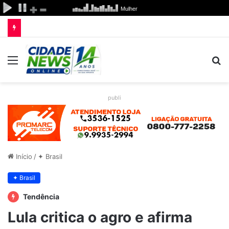
Menu
P
p
publi
Início
/
✦ Brasil
✦ Brasil
Tendência
Lula critica o agro e afirma