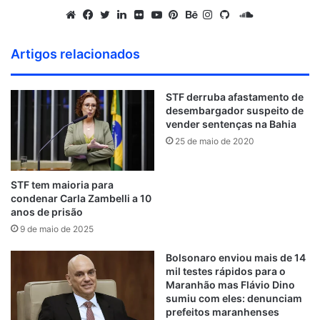
S
o
W
F
T
L
F
Y
P
B
I
G
u
e
a
w
i
l
o
i
e
n
i
Artigos relacionados
n
b
c
i
n
i
u
n
h
s
t
d
s
e
t
k
c
T
t
a
t
H
STF derruba afastamento de
C
i
b
t
e
k
u
e
n
a
u
desembargador suspeito de
l
t
o
e
d
r
b
r
c
g
b
vender sentenças na Bahia
o
e
o
r
i
e
e
e
r
25 de maio de 2020
u
k
n
s
a
d
t
m
STF tem maioria para
condenar Carla Zambelli a 10
anos de prisão
9 de maio de 2025
Bolsonaro enviou mais de 14
mil testes rápidos para o
Maranhão mas Flávio Dino
sumiu com eles: denunciam
prefeitos maranhenses