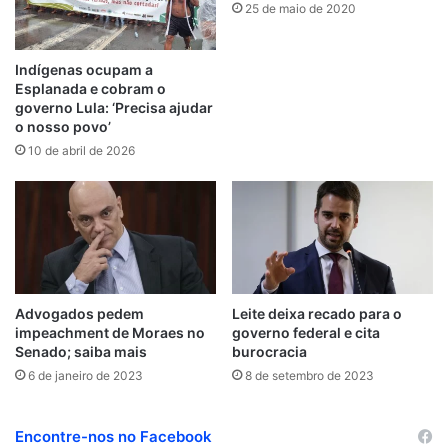
e
o
r
i
e
e
e
r
25 de maio de 2020
u
k
n
s
a
d
t
m
Indígenas ocupam a
Esplanada e cobram o
governo Lula: ‘Precisa ajudar
o nosso povo’
10 de abril de 2026
Advogados pedem
Leite deixa recado para o
impeachment de Moraes no
governo federal e cita
Senado; saiba mais
burocracia
6 de janeiro de 2023
8 de setembro de 2023
Encontre-nos no Facebook