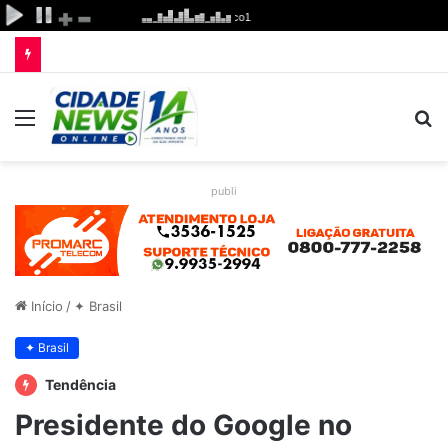
Menu
P
p
publi
Início
/
✦ Brasil
✦ Brasil
Tendência
Presidente do Google no