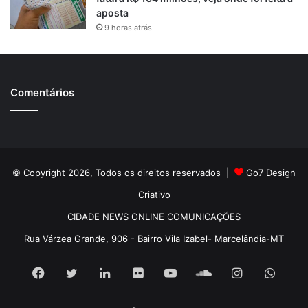
aposta
9 horas atrás
Comentários
© Copyright 2026, Todos os direitos reservados |
Go7 Design
Criativo
CIDADE NEWS ONLINE COMUNICAÇÕES
Rua Várzea Grande, 906 - Bairro Vila Izabel- Marcelândia-MT
Facebook
Twitter
Linkedin
Flickr
YouTube
SoundCloud
Instagram
What