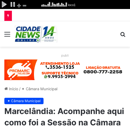
Menu
P
p
publi
Início
/
✦ Câmara Municipal
✦ Câmara Municipal
Marcelândia: Acompanhe aqui
como foi a Sessão na Câmara