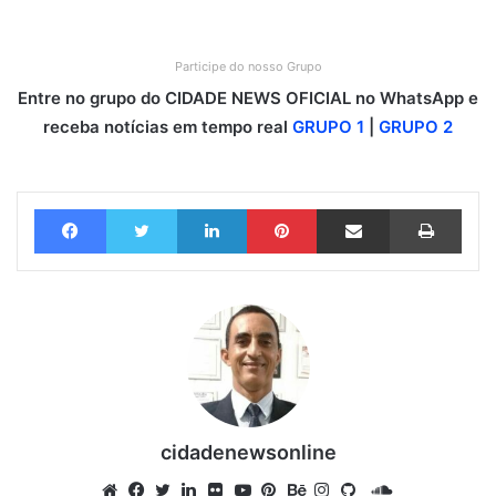
Participe do nosso Grupo
Entre no grupo do CIDADE NEWS OFICIAL no WhatsApp e
receba notícias em tempo real
GRUPO 1
|
GRUPO 2
Facebook
Twitter
Linkedin
Pinterest
Compartilhar via e-mail
Imprimir
cidadenewsonline
S