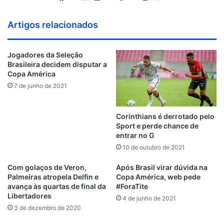
o
W
F
T
L
F
Y
P
B
I
G
u
e
a
w
i
l
o
i
e
n
i
Artigos relacionados
n
b
c
i
n
i
u
n
h
s
t
d
s
e
t
k
c
T
t
a
t
H
Jogadores da Seleção
C
i
b
t
e
k
u
e
n
a
u
Brasileira decidem disputar a
l
t
o
e
d
r
b
r
c
g
b
Copa América
o
e
o
r
i
e
e
e
r
7 de junho de 2021
u
k
n
s
a
d
t
m
Corinthians é derrotado pelo
Sport e perde chance de
entrar no G
10 de outubro de 2021
Com golaços de Veron,
Após Brasil virar dúvida na
Palmeiras atropela Delfin e
Copa América, web pede
avança às quartas de final da
#ForaTite
Libertadores
4 de junho de 2021
3 de dezembro de 2020