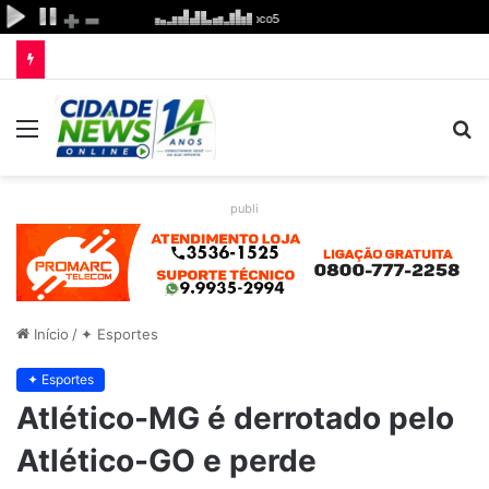
Menu
P
p
publi
Início
/
✦ Esportes
✦ Esportes
Atlético-MG é derrotado pelo
Atlético-GO e perde