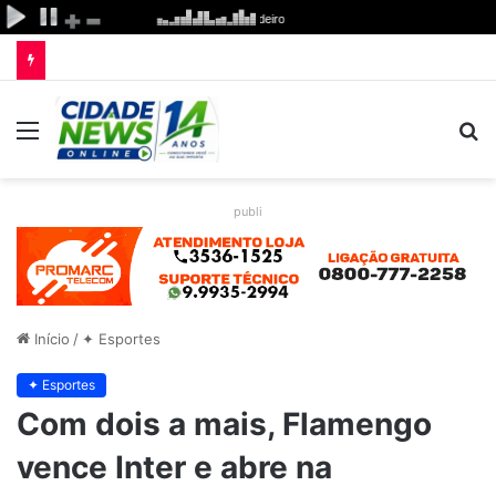
Menu
P
p
publi
Início
/
✦ Esportes
✦ Esportes
Com dois a mais, Flamengo
vence Inter e abre na