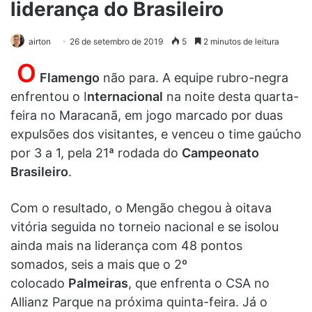
liderança do Brasileiro
airton
26 de setembro de 2019
5
2 minutos de leitura
O
Flamengo
não para. A equipe rubro-negra
enfrentou o I
nternacional
na noite desta quarta-
feira no Maracanã, em jogo marcado por duas
expulsões dos visitantes, e venceu o time gaúcho
por 3 a 1, pela 21ª rodada do
Campeonato
Brasileiro
.
Com o resultado, o Mengão chegou à oitava
vitória seguida no torneio nacional e se isolou
ainda mais na liderança com 48 pontos
somados, seis a mais que o 2º
colocado
Palmeiras
, que enfrenta o CSA no
Allianz Parque na próxima quinta-feira. Já o