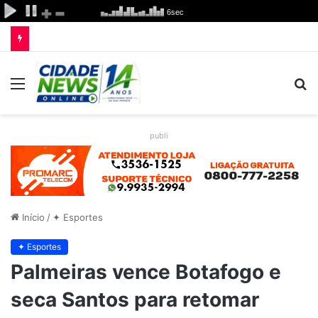
Menu
P
p
publi
Início
/
✦ Esportes
✦ Esportes
Palmeiras vence Botafogo e
seca Santos para retomar