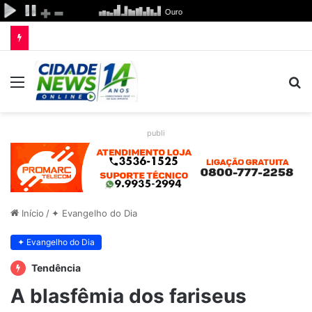
Menu
P
p
publi
Início
/
✦ Evangelho do Dia
✦ Evangelho do Dia
Tendência
A blasfêmia dos fariseus