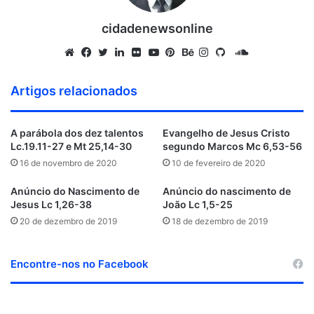
cidadenewsonline
S
o
W
F
T
L
F
Y
P
B
I
G
u
e
a
w
i
l
o
i
e
n
i
Artigos relacionados
n
b
c
i
n
i
u
n
h
s
t
d
s
e
t
k
c
T
t
a
t
H
A parábola dos dez talentos
Evangelho de Jesus Cristo
C
i
b
t
e
k
u
e
n
a
u
Lc.19.11-27 e Mt 25,14-30
segundo Marcos Mc 6,53-56
l
t
o
e
d
r
b
r
c
g
b
16 de novembro de 2020
10 de fevereiro de 2020
o
e
o
r
i
e
e
e
r
u
k
n
s
a
Anúncio do Nascimento de
Anúncio do nascimento de
d
t
m
Jesus Lc 1,26-38
João Lc 1,5-25
20 de dezembro de 2019
18 de dezembro de 2019
Encontre-nos no Facebook