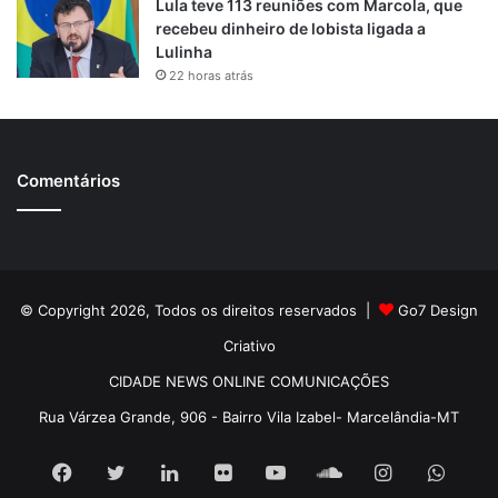
Lula teve 113 reuniões com Marcola, que
recebeu dinheiro de lobista ligada a
Lulinha
22 horas atrás
Comentários
© Copyright 2026, Todos os direitos reservados |
Go7 Design
Criativo
CIDADE NEWS ONLINE COMUNICAÇÕES
Rua Várzea Grande, 906 - Bairro Vila Izabel- Marcelândia-MT
Facebook
Twitter
Linkedin
Flickr
YouTube
SoundCloud
Instagram
What