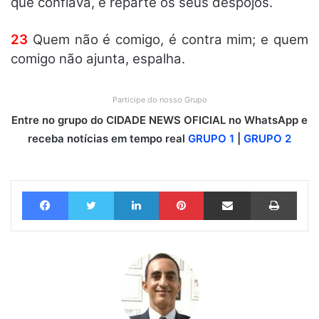
que confiava, e reparte os seus despojos.
23
Quem não é comigo, é contra mim; e quem
comigo não ajunta, espalha.
Participe do nosso Grupo
Entre no grupo do CIDADE NEWS OFICIAL no WhatsApp e
receba notícias em tempo real
GRUPO 1
|
GRUPO 2
Facebook
Twitter
Linkedin
Pinterest
Compartilhar via e-mail
Imprimir