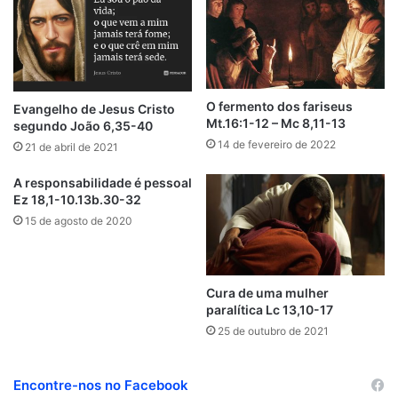
C
i
b
t
e
k
u
e
n
a
u
l
t
o
e
d
r
b
r
c
g
b
o
e
o
r
i
e
e
e
r
u
k
n
s
a
d
t
m
O fermento dos fariseus
Evangelho de Jesus Cristo
Mt.16:1-12 – Mc 8,11-13
segundo João 6,35-40
14 de fevereiro de 2022
21 de abril de 2021
A responsabilidade é pessoal
Ez 18,1-10.13b.30-32
15 de agosto de 2020
Cura de uma mulher
paralítica Lc 13,10-17
25 de outubro de 2021
Encontre-nos no Facebook