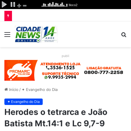
Menu
P
p
publi
Início
/
✦ Evangelho do Dia
✦ Evangelho do Dia
Herodes o tetrarca e João
Batista Mt.14:1 e Lc 9,7-9