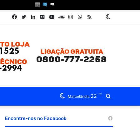
Facebook
Twitter
Linkedin
Flickr
YouTube
SoundCloud
Instagram
WhatsApp
RSS
Pátria
Switch
Book
skin
℃
22
Procurar
Marcelândia
por
Encontre-nos no Facebook