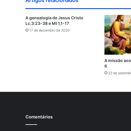
Artigos relacionados
t
o
e
d
r
b
r
c
g
e
o
r
i
e
e
e
r
A genealogia de Jesus Cristo
k
n
s
a
Lc.3:23-38 e Mt 1,1-17
t
m
17 de dezembro de 2020
A missão aos 
6
22 de setemb
Comentários