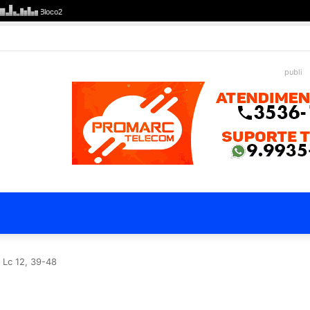
publi
e Lc 12, 39-48