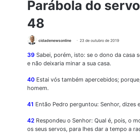
Parábola do servo 
48
cidadenewsonline
23 de outubro de 2019
39
Sabei, porém, isto: se o dono da casa so
e não deixaria minar a sua casa.
40
Estai vós também apercebidos; porque,
homem.
41
Então Pedro perguntou: Senhor, dizes 
42
Respondeu o Senhor: Qual é, pois, o mo
os seus servos, para lhes dar a tempo a r