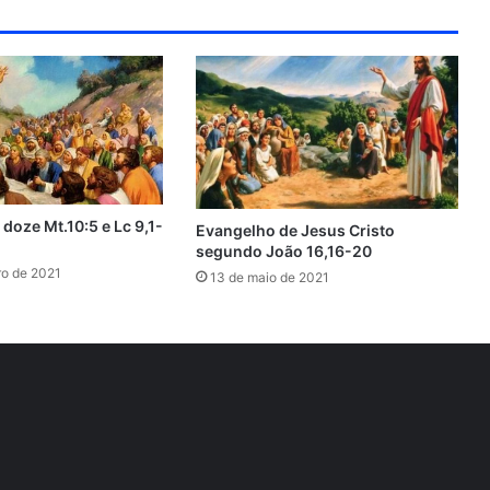
l
b
o
u
d
doze Mt.10:5 e Lc 9,1-
Evangelho de Jesus Cristo
segundo João 16,16-20
ro de 2021
13 de maio de 2021