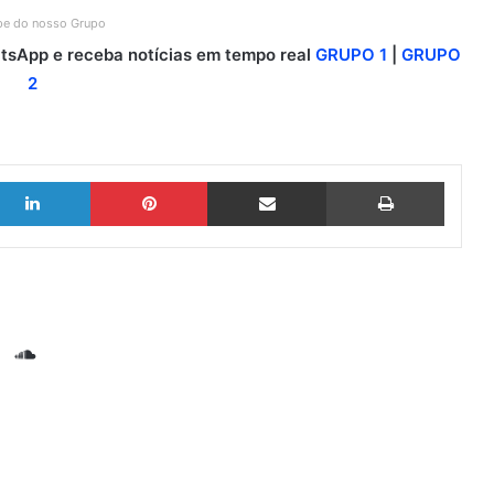
ipe do nosso Grupo
sApp e receba notícias em tempo real
GRUPO 1
|
GRUPO
2
Linkedin
Pinterest
Compartilhar via e-mail
Imprimir
S
o
G
u
i
n
t
d
H
C
u