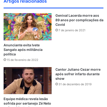
Artigos relacionados
n
b
c
i
n
i
u
n
h
s
t
d
s
e
t
k
c
T
t
a
t
H
Genival Lacerda morre aos
C
i
b
t
e
k
u
e
n
a
u
89 anos por complicações da
l
t
o
e
d
r
b
r
c
g
b
Covid
o
e
o
r
i
e
e
e
r
7 de janeiro de 2021
u
k
n
s
a
d
t
m
Anunciante evita Ivete
Sangalo após militância
política
15 de fevereiro de 2022
Cantor Juliano Cezar morre
após sofrer infarto durante
show
31 de dezembro de 2019
Equipe médica revela lesão
sofrida por sertanejo Zé Neto