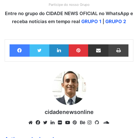
Participe do nosso Grupo
Entre no grupo do CIDADE NEWS OFICIAL no WhatsApp e
receba notícias em tempo real
GRUPO 1
|
GRUPO 2
Facebook
Twitter
Linkedin
Pinterest
Compartilhar via e-mail
Imprimir
cidadenewsonline
S
o
W
F
T
L
F
Y
P
B
I
G
u
e
a
w
i
l
o
i
e
n
i