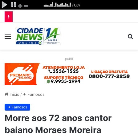
Menu
P
p
publi
Início
/
✦ Famosos
✦ Famosos
Morre aos 72 anos cantor
baiano Moraes Moreira