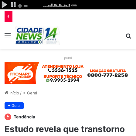
Menu
P
p
publi
Início
/
✦ Geral
✦ Geral
Tendência
Estudo revela que transtorno