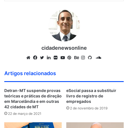
cidadenewsonline
S
o
W
F
T
L
F
Y
P
B
I
G
u
e
a
w
i
l
o
i
e
n
i
Artigos relacionados
n
b
c
i
n
i
u
n
h
s
t
d
s
e
t
k
c
T
t
a
t
H
Detran-MT suspende provas
eSocial passa a substituir
C
i
b
t
e
k
u
e
n
a
u
teóricas e práticas de direção
livro de registro de
l
t
o
e
d
r
b
r
c
g
b
em Marcelândia e em outras
empregados
o
e
o
r
i
e
e
e
r
42 cidades de MT
2 de novembro de 2019
u
k
n
s
a
22 de março de 2021
d
t
m