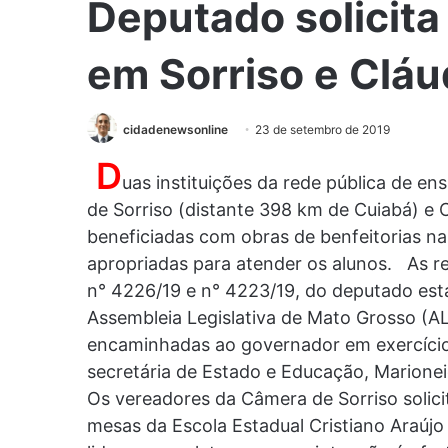
Deputado solicita
em Sorriso e Cláu
cidadenewsonline
23 de setembro de 2019
D
uas instituições da rede pública de en
de Sorriso (distante 398 km de Cuiabá) e 
beneficiadas com obras de benfeitorias na
apropriadas para atender os alunos. As re
n° 4226/19 e n° 4223/19, do deputado esta
Assembleia Legislativa de Mato Grosso (ALM
encaminhadas ao governador em exercício
secretária de Estado e Educação, Marione
Os vereadores da Câmera de Sorriso solici
mesas da Escola Estadual Cristiano Araújo 