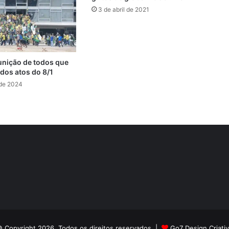
d
3 de abril de 2021
nição de todos que
dos atos do 8/1
 de 2024
 Copyright 2026, Todos os direitos reservados |
Go7 Design Criati