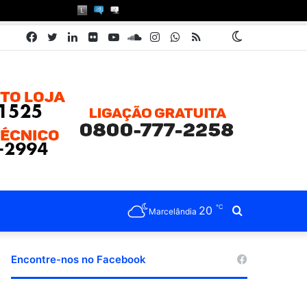
Facebook
Twitter
Linkedin
Flickr
YouTube
SoundCloud
Instagram
WhatsApp
RSS
Pátria
Switch
Book
skin
℃
20
Procurar
Marcelândia
por
Encontre-nos no Facebook