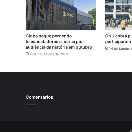
t
m
Globo segue perdendo
ONU cobra pu
telespectadores e marca pior
participaram 
audiência da história em outubro
14 de janeiro
2 de novembro de 2021
Comentários
©