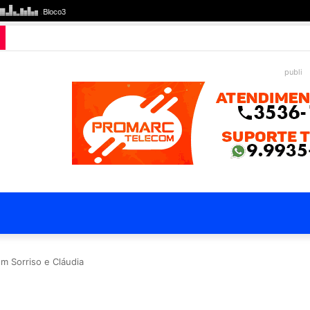
publi
m Sorriso e Cláudia