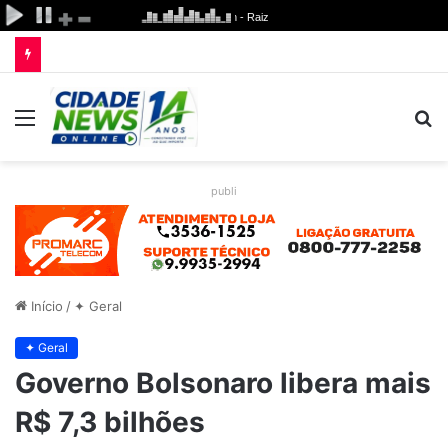
Menu
P
p
publi
Início
/
✦ Geral
✦ Geral
Governo Bolsonaro libera mais
R$ 7,3 bilhões