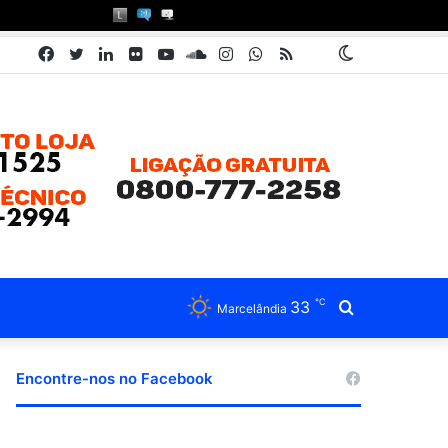
Facebook
Twitter
Linkedin
Flickr
YouTube
SoundCloud
Instagram
WhatsApp
RSS
Pátria
Switch
Book
skin
℃
33
Procurar
Marcelândia
por
Encontre-nos no Facebook