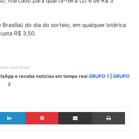
o, marcado para quarta-feira (2) é de R$ 3
Brasília) do dia do sorteio, em qualquer lotérica
custa R$ 3,50.
ipe do nosso Grupo
sApp e receba notícias em tempo real
GRUPO 1
|
GRUPO
2
Linkedin
Pinterest
Compartilhar via e-mail
Imprimir