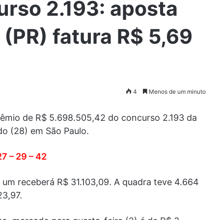
rso 2.193: aposta
 (PR) fatura R$ 5,69
4
Menos de um minuto
rêmio de R$ 5.698.505,42 do concurso 2.193 da
do (28) em São Paulo.
27 – 29 – 42
 um receberá R$ 31.103,09. A quadra teve 4.664
3,97.