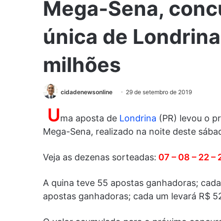
Mega-Sena, concu
única de Londrina
milhões
cidadenewsonline
29 de setembro de 2019
U
ma aposta de
Londrina
(PR) levou o p
Mega-Sena, realizado na noite deste sába
Veja as dezenas sorteadas:
07 – 08 – 22 – 
A quina teve 55 apostas ganhadoras; cada
apostas ganhadoras; cada um levará R$ 52