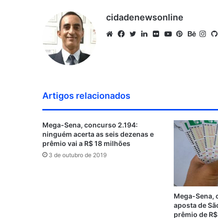
cidadenewsonline
W
F
T
L
F
Y
P
B
I
e
a
w
i
l
o
i
e
n
b
c
i
n
i
u
n
h
s
s
e
t
k
c
T
t
a
t
i
b
t
e
k
u
e
n
a
Artigos relacionados
t
o
e
d
r
b
r
c
g
e
o
r
i
e
e
e
r
Mega-Sena, concurso 2.194:
k
n
s
a
ninguém acerta as seis dezenas e
t
m
prêmio vai a R$ 18 milhões
3 de outubro de 2019
Mega-Sena, 
aposta de Sã
prêmio de R$