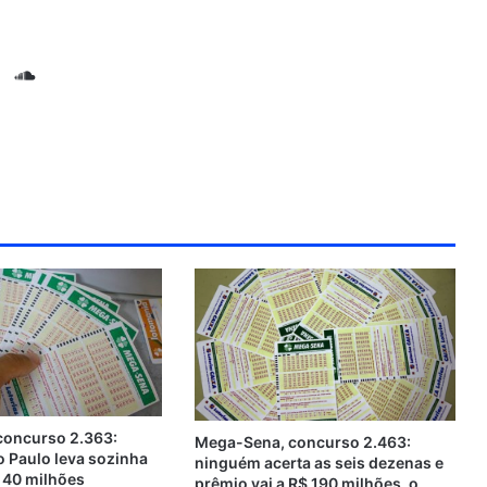
S
o
G
u
i
n
t
d
H
C
u
l
b
o
u
d
concurso 2.363:
Mega-Sena, concurso 2.463:
o Paulo leva sozinha
ninguém acerta as seis dezenas e
 40 milhões
prêmio vai a R$ 190 milhões, o