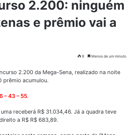
urso 2.200: ninguém
zenas e prêmio vai a
8
Menos de um minuto
ncurso 2.200 da Mega-Sena, realizado na noite
 O prêmio acumulou.
36 – 43 – 55
.
 uma receberá R$ 31.034,46. Já a quadra teve
ireito a R$ R$ 683,89.