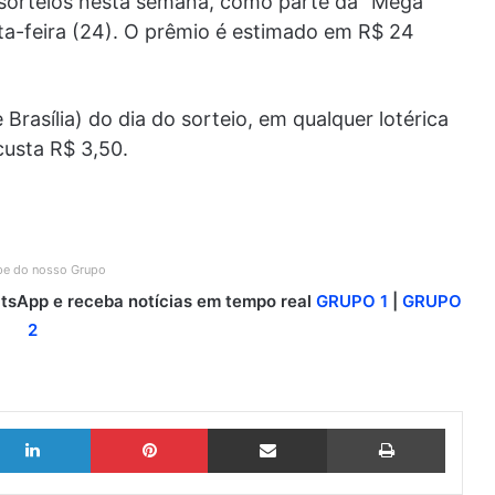
, sorteios nesta semana, como parte da “Mega
ta-feira (24). O prêmio é estimado em R$ 24
Brasília) do dia do sorteio, em qualquer lotérica
custa R$ 3,50.
ipe do nosso Grupo
sApp e receba notícias em tempo real
GRUPO 1
|
GRUPO
2
Linkedin
Pinterest
Compartilhar via e-mail
Imprimir