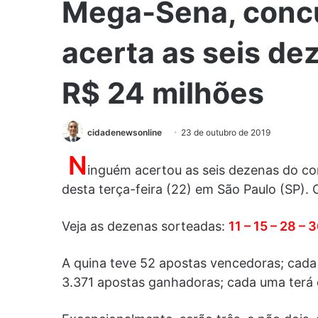
Mega-Sena, conc
acerta as seis de
R$ 24 milhões
cidadenewsonline
23 de outubro de 2019
N
inguém acertou as seis dezenas do co
desta terça-feira (22) em São Paulo (SP).
Veja as dezenas sorteadas:
11 – 15 – 28 – 
A quina teve 52 apostas vencedoras; cada
3.371 apostas ganhadoras; cada uma terá d