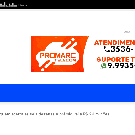
publi
uém acerta as seis dezenas e prêmio vai a R$ 24 milhões