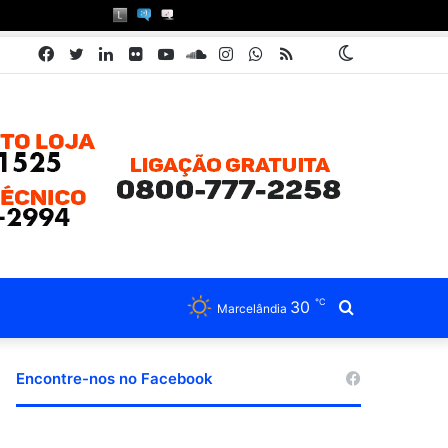
Facebook
Twitter
Linkedin
Flickr
YouTube
SoundCloud
Instagram
WhatsApp
RSS
Pátria
Switch
Book
skin
℃
30
Procurar
Marcelândia
por
Encontre-nos no Facebook