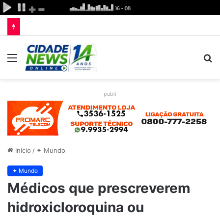
Menu
P
p
publi
Início
/
✦ Mundo
✦ Mundo
Médicos que prescreverem
hidroxicloroquina ou