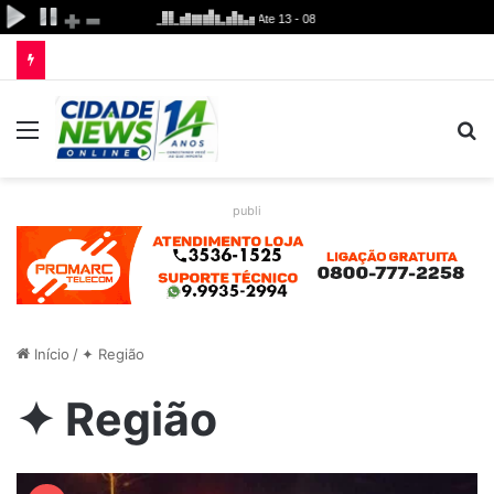
Menu
P
p
publi
Início
/
✦ Região
✦ Região