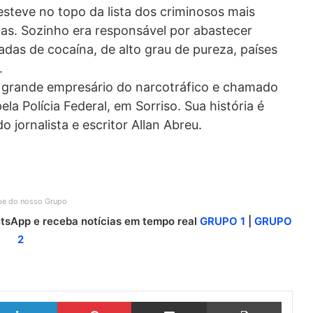
steve no topo da lista dos criminosos mais
as. Sozinho era responsável por abastecer
as de cocaína, de alto grau de pureza, países
.
m grande empresário do narcotráfico e chamado
pela Polícia Federal, em Sorriso. Sua história é
do jornalista e escritor Allan Abreu.
ipe do nosso Grupo
sApp e receba notícias em tempo real
GRUPO 1
|
GRUPO
2
Linkedin
Pinterest
Compartilhar via e-mail
Imprimir