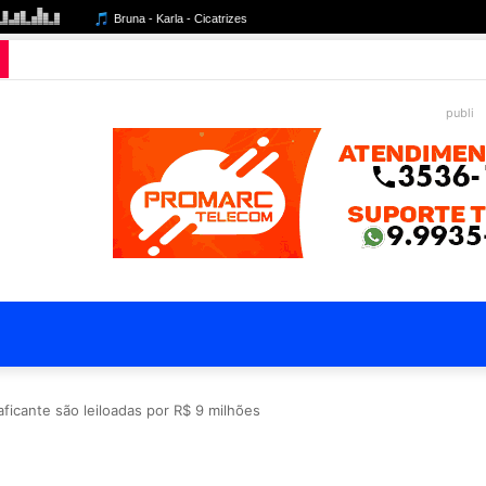
publi
icante são leiloadas por R$ 9 milhões