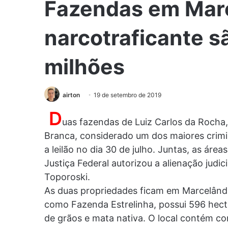
Fazendas em Marc
narcotraficante s
milhões
airton
19 de setembro de 2019
D
uas fazendas de Luiz Carlos da Rocha
Branca, considerado um dos maiores crimin
a leilão no dia 30 de julho. Juntas, as áre
Justiça Federal autorizou a alienação judici
Toporoski.
As duas propriedades ficam em Marcelând
como Fazenda Estrelinha, possui 596 hecta
de grãos e mata nativa. O local contém co