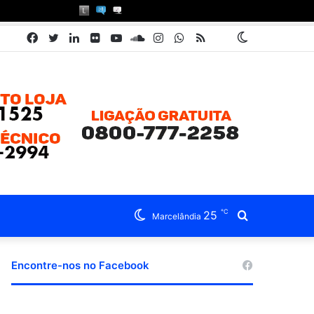
Facebook
Twitter
Linkedin
Flickr
YouTube
SoundCloud
Instagram
WhatsApp
RSS
Pátria
Switch
Book
skin
℃
25
Procurar
Marcelândia
por
Encontre-nos no Facebook