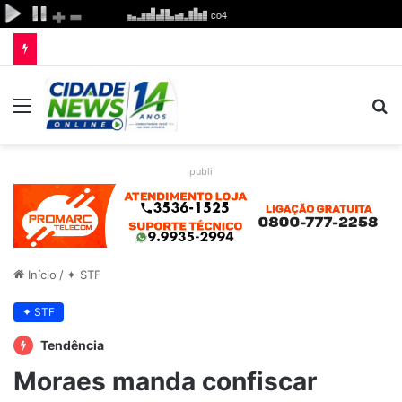
Menu
P
p
publi
Início
/
✦ STF
✦ STF
Tendência
Moraes manda confiscar