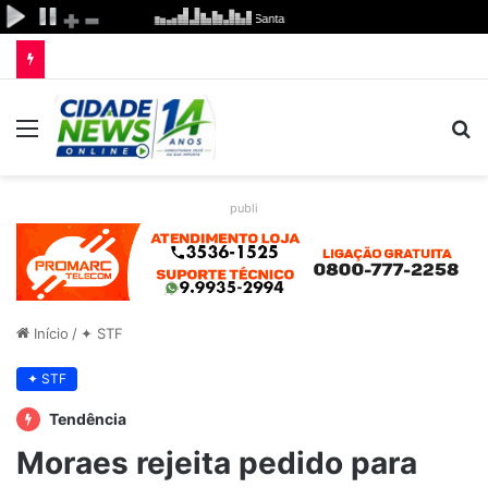
Menu
P
p
publi
Início
/
✦ STF
✦ STF
Tendência
Moraes rejeita pedido para