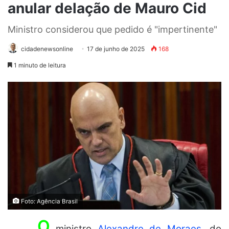
anular delação de Mauro Cid
Ministro considerou que pedido é "impertinente"
cidadenewsonline
17 de junho de 2025
168
1 minuto de leitura
Foto: Agência Brasil
O
ministro
Alexandre de Moraes
, do