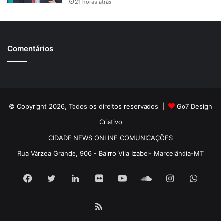
21 horas atrás
Comentários
© Copyright 2026, Todos os direitos reservados |
Go7 Design
Criativo
CIDADE NEWS ONLINE COMUNICAÇÕES
Rua Várzea Grande, 906 - Bairro Vila Izabel- Marcelândia-MT
Facebook
Twitter
Linkedin
Flickr
YouTube
SoundCloud
Instagram
What
RSS
Pátria