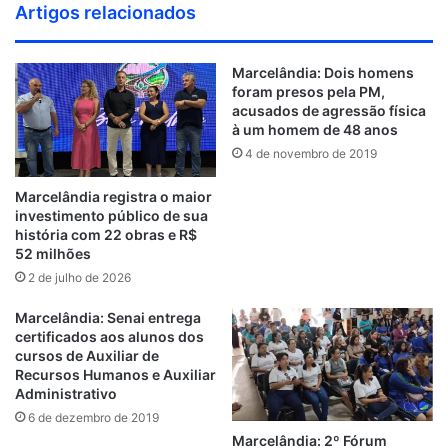
u
e
a
w
i
l
o
i
e
n
i
Artigos relacionados
n
b
c
i
n
i
u
n
h
s
t
d
s
e
t
k
c
T
t
a
t
H
Marcelândia: Dois homens
C
i
b
t
e
k
u
e
n
a
u
foram presos pela PM,
l
t
o
e
d
r
b
r
c
g
b
acusados de agressão física
o
e
o
r
i
e
e
e
r
à um homem de 48 anos
u
k
n
s
a
4 de novembro de 2019
d
t
m
Marcelândia registra o maior
investimento público de sua
história com 22 obras e R$
52 milhões
2 de julho de 2026
Marcelândia: Senai entrega
certificados aos alunos dos
cursos de Auxiliar de
Recursos Humanos e Auxiliar
Administrativo
6 de dezembro de 2019
Marcelândia: 2º Fórum