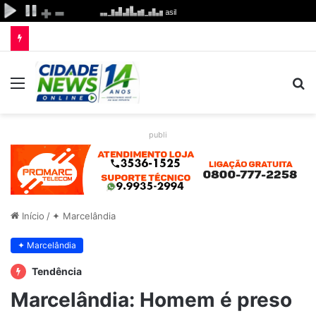
Menu
P
p
publi
Início
/
✦ Marcelândia
✦ Marcelândia
Tendência
Marcelândia: Homem é preso