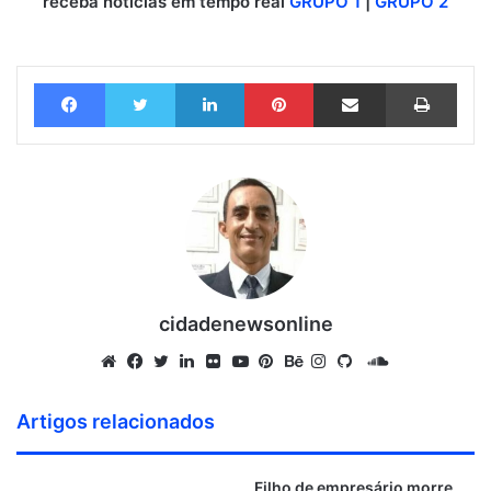
receba notícias em tempo real
GRUPO 1
|
GRUPO 2
Facebook
Twitter
Linkedin
Pinterest
Compartilhar via e-mail
Imprimir
cidadenewsonline
S
o
W
F
T
L
F
Y
P
B
I
G
u
e
a
w
i
l
o
i
e
n
i
Artigos relacionados
n
b
c
i
n
i
u
n
h
s
t
d
s
e
t
k
c
T
t
a
t
H
Filho de empresário morre