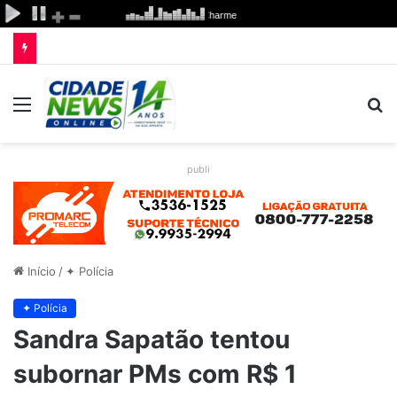
Menu
P
p
publi
Início
/
✦ Polícia
✦ Polícia
Sandra Sapatão tentou
subornar PMs com R$ 1