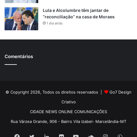
Lula e Alcolumbre têm jantar de
“reconciliação” na casa de Moraes
1 dia atrás
Comentários
© Copyright 2026, Todos os direitos reservados |
Go7 Design
Criativo
CIDADE NEWS ONLINE COMUNICAÇÕES
Rua Várzea Grande, 906 - Bairro Vila Izabel- Marcelândia-MT
Facebook
Twitter
Linkedin
Flickr
YouTube
SoundCloud
Instagram
What