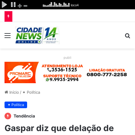
Menu
P
p
publi
Início
/
✦ Política
✦ Política
Tendência
Gaspar diz que delação de