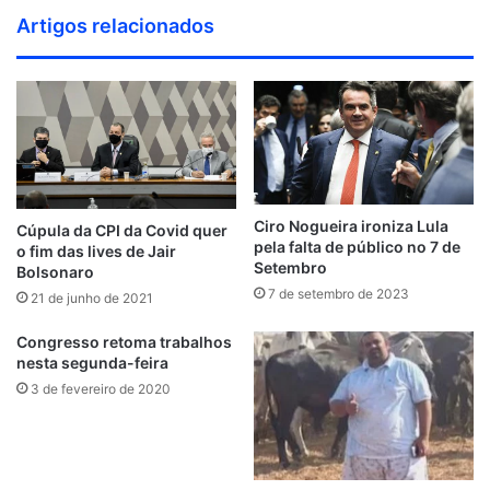
u
e
a
w
i
l
o
i
e
n
i
Artigos relacionados
n
b
c
i
n
i
u
n
h
s
t
d
s
e
t
k
c
T
t
a
t
H
C
i
b
t
e
k
u
e
n
a
u
l
t
o
e
d
r
b
r
c
g
b
o
e
o
r
i
e
e
e
r
u
k
n
s
a
d
t
m
Ciro Nogueira ironiza Lula
Cúpula da CPI da Covid quer
pela falta de público no 7 de
o fim das lives de Jair
Setembro
Bolsonaro
7 de setembro de 2023
21 de junho de 2021
Congresso retoma trabalhos
nesta segunda-feira
3 de fevereiro de 2020