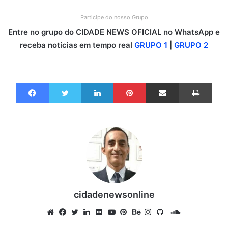
Participe do nosso Grupo
Entre no grupo do CIDADE NEWS OFICIAL no WhatsApp e
receba notícias em tempo real
GRUPO 1
|
GRUPO 2
Facebook
Twitter
Linkedin
Pinterest
Compartilhar via e-mail
Imprimir
cidadenewsonline
S
o
W
F
T
L
F
Y
P
B
I
G