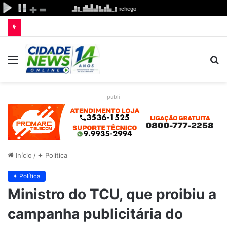
Menu
P
p
publi
Início
/
✦ Política
✦ Política
Ministro do TCU, que proibiu a
campanha publicitária do