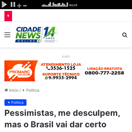
Menu
P
p
publi
Início
/
✦ Política
✦ Política
Pessimistas, me desculpem,
mas o Brasil vai dar certo