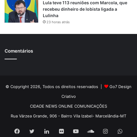
Lula teve 113 reuniões com Marcola, que
recebeu dinheiro de lobista ligada a
Lulinha
23 horas atrás
Comentários
© Copyright 2026, Todos os direitos reservados |
Go7 Design
Criativo
CIDADE NEWS ONLINE COMUNICAÇÕES
Rua Várzea Grande, 906 - Bairro Vila Izabel- Marcelândia-MT
Facebook
Twitter
Linkedin
Flickr
YouTube
SoundCloud
Instagram
What