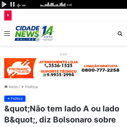
Menu
P
p
publi
Início
/
✦ Política
✦ Política
&quot;Não tem lado A ou lado
B&quot;, diz Bolsonaro sobre