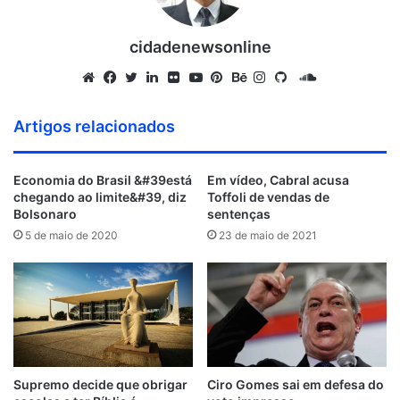
cidadenewsonline
S
o
W
F
T
L
F
Y
P
B
I
G
u
e
a
w
i
l
o
i
e
n
i
Artigos relacionados
n
b
c
i
n
i
u
n
h
s
t
d
s
e
t
k
c
T
t
a
t
H
Economia do Brasil &#39está
Em vídeo, Cabral acusa
C
i
b
t
e
k
u
e
n
a
u
chegando ao limite&#39, diz
Toffoli de vendas de
l
t
o
e
d
r
b
r
c
g
b
Bolsonaro
sentenças
o
e
o
r
i
e
e
e
r
5 de maio de 2020
23 de maio de 2021
u
k
n
s
a
d
t
m
Supremo decide que obrigar
Ciro Gomes sai em defesa do