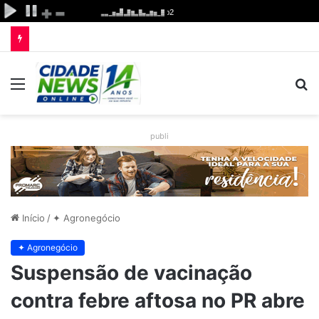
Menu
P
p
publi
Início
/
✦ Agronegócio
✦ Agronegócio
Suspensão de vacinação
contra febre aftosa no PR abre