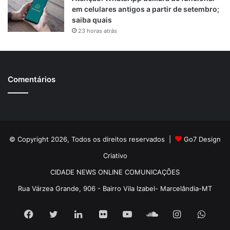
em celulares antigos a partir de setembro;
saiba quais
23 horas atrás
Comentários
© Copyright 2026, Todos os direitos reservados |
Go7 Design
Criativo
CIDADE NEWS ONLINE COMUNICAÇÕES
Rua Várzea Grande, 906 - Bairro Vila Izabel- Marcelândia-MT
Facebook
Twitter
Linkedin
Flickr
YouTube
SoundCloud
Instagram
What