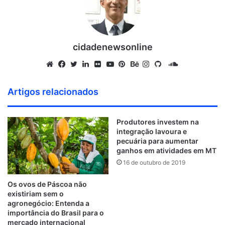
cidadenewsonline
S
o
W
F
T
L
F
Y
P
B
I
G
u
e
a
w
i
l
o
i
e
n
i
Artigos relacionados
n
b
c
i
n
i
u
n
h
s
t
d
s
e
t
k
c
T
t
a
t
H
Produtores investem na
C
i
b
t
e
k
u
e
n
a
u
integração lavoura e
l
t
o
e
d
r
b
r
c
g
b
pecuária para aumentar
o
e
o
r
i
e
e
e
r
ganhos em atividades em MT
u
k
n
s
a
16 de outubro de 2019
d
t
m
Os ovos de Páscoa não
existiriam sem o
agronegócio: Entenda a
importância do Brasil para o
mercado internacional