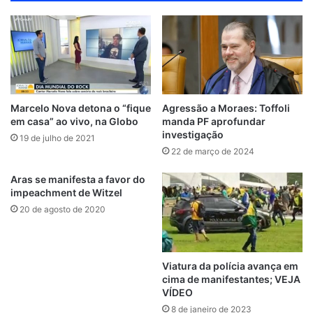
d
s
e
t
k
c
T
t
a
t
H
C
i
b
t
e
k
u
e
n
a
u
l
t
o
e
d
r
b
r
c
g
b
o
e
o
r
i
e
e
e
r
u
k
n
s
a
d
t
m
Marcelo Nova detona o “fique
Agressão a Moraes: Toffoli
em casa” ao vivo, na Globo
manda PF aprofundar
investigação
19 de julho de 2021
22 de março de 2024
Aras se manifesta a favor do
impeachment de Witzel
20 de agosto de 2020
Viatura da polícia avança em
cima de manifestantes; VEJA
VÍDEO
8 de janeiro de 2023