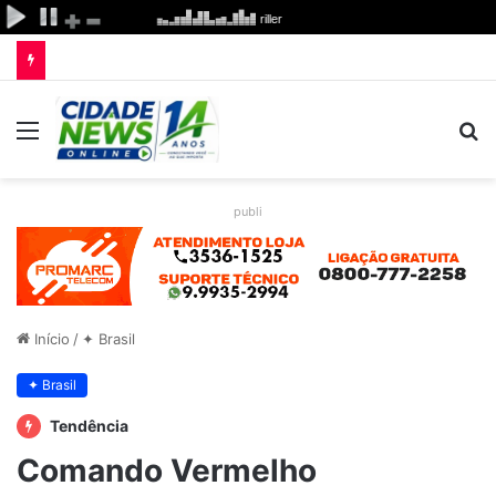
Menu
P
p
publi
Início
/
✦ Brasil
✦ Brasil
Tendência
Comando Vermelho