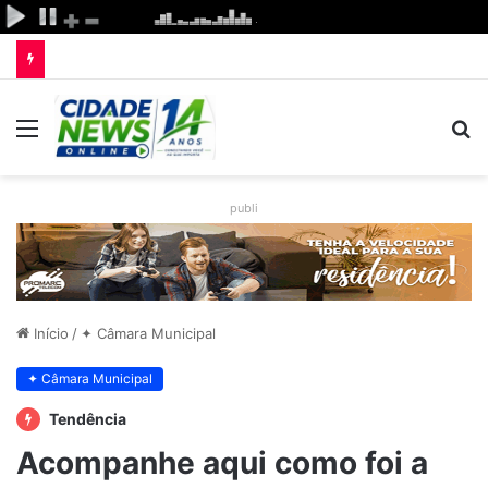
Menu
P
p
publi
Início
/
✦ Câmara Municipal
✦ Câmara Municipal
Tendência
Acompanhe aqui como foi a