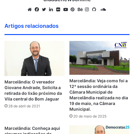
S
o
W
F
T
L
F
Y
P
B
I
G
u
e
a
w
i
l
o
i
e
n
i
Artigos relacionados
n
b
c
i
n
i
u
n
h
s
t
d
s
e
t
k
c
T
t
a
t
H
C
i
b
t
e
k
u
e
n
a
u
l
t
o
e
d
r
b
r
c
g
b
o
e
o
r
i
e
e
e
r
u
k
n
s
a
d
t
m
Marcelândia: Veja como foi a
Marcelândia: O vereador
12ª sessão ordinária da
Giovane Andrade, Solicita a
Câmara Municipal de
retirada do lixão próximo da
Marcelândia realizada no dia
Vila central do Bom Jaguar
19 de maio, na Câmara
28 de abril de 2021
Municipal.
20 de maio de 2025
Marcelândia: Conheça aqui
algumas indicações do