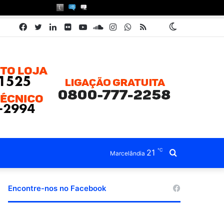
Facebook
Twitter
Linkedin
Flickr
YouTube
SoundCloud
Instagram
WhatsApp
RSS
Pátria
Switch
Book
skin
℃
21
Procurar
Marcelândia
por
Encontre-nos no Facebook