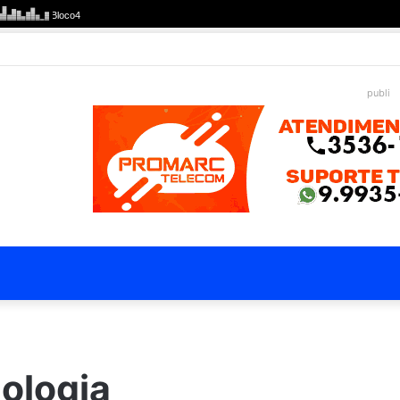
publi
ologia