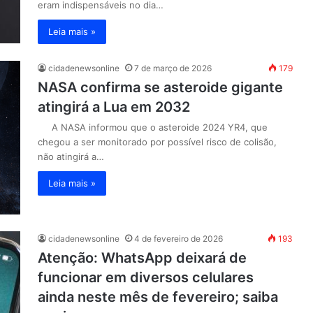
eram indispensáveis no dia…
Leia mais »
cidadenewsonline
7 de março de 2026
179
NASA confirma se asteroide gigante
atingirá a Lua em 2032
A NASA informou que o asteroide 2024 YR4, que
chegou a ser monitorado por possível risco de colisão,
não atingirá a…
Leia mais »
cidadenewsonline
4 de fevereiro de 2026
193
Atenção: WhatsApp deixará de
funcionar em diversos celulares
ainda neste mês de fevereiro; saiba