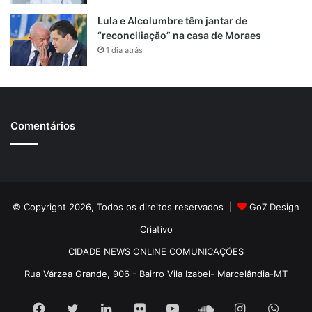
Lula e Alcolumbre têm jantar de
“reconciliação” na casa de Moraes
1 dia atrás
Comentários
© Copyright 2026, Todos os direitos reservados |
Go7 Design
Criativo
CIDADE NEWS ONLINE COMUNICAÇÕES
Rua Várzea Grande, 906 - Bairro Vila Izabel- Marcelândia-MT
Facebook
Twitter
Linkedin
Flickr
YouTube
SoundCloud
Instagram
What