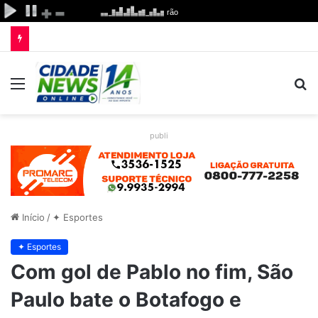
Menu
P
p
publi
Início
/
✦ Esportes
✦ Esportes
Com gol de Pablo no fim, São
Paulo bate o Botafogo e