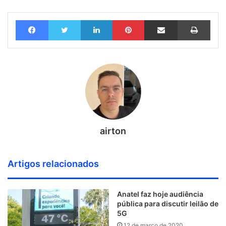
Facebook
Twitter
Linkedin
Pinterest
Compartilhar via e-mail
Imprimir
airton
Artigos relacionados
Anatel faz hoje audiência
pública para discutir leilão de
5G
12 de março de 2020