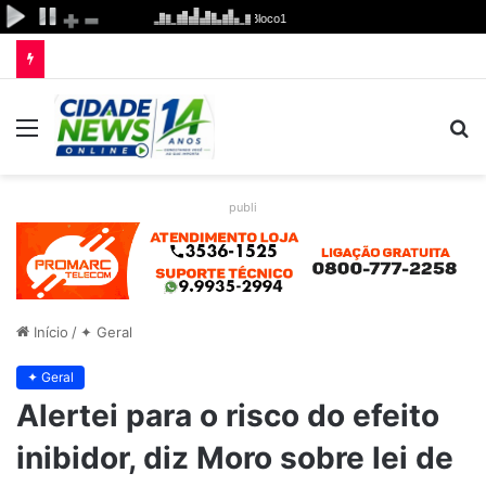
Menu
P
p
publi
Início
/
✦ Geral
✦ Geral
Alertei para o risco do efeito
inibidor, diz Moro sobre lei de