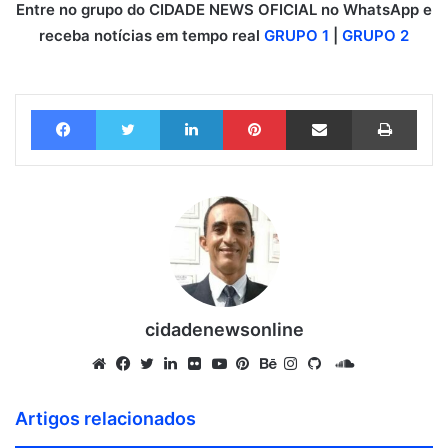
Entre no grupo do CIDADE NEWS OFICIAL no WhatsApp e
receba notícias em tempo real
GRUPO 1
|
GRUPO 2
Facebook
Twitter
Linkedin
Pinterest
Compartilhar via e-mail
Imprimir
cidadenewsonline
S
o
W
F
T
L
F
Y
P
B
I
G
u
e
a
w
i
l
o
i
e
n
i
Artigos relacionados
n
b
c
i
n
i
u
n
h
s
t