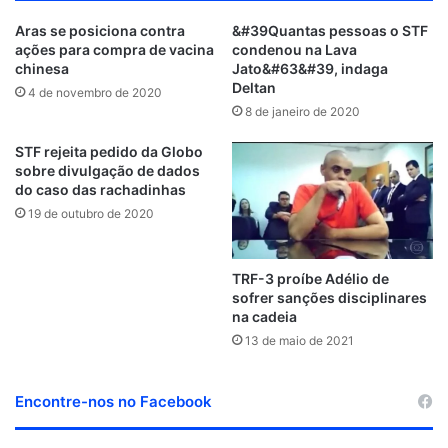
d
s
e
t
k
c
T
t
a
t
H
Aras se posiciona contra
&#39Quantas pessoas o STF
C
i
b
t
e
k
u
e
n
a
u
ações para compra de vacina
condenou na Lava
l
t
o
e
d
r
b
r
c
g
b
chinesa
Jato&#63&#39, indaga
o
e
o
r
i
e
e
e
r
Deltan
4 de novembro de 2020
u
k
n
s
a
8 de janeiro de 2020
d
t
m
STF rejeita pedido da Globo
sobre divulgação de dados
do caso das rachadinhas
19 de outubro de 2020
TRF-3 proíbe Adélio de
sofrer sanções disciplinares
na cadeia
13 de maio de 2021
Encontre-nos no Facebook