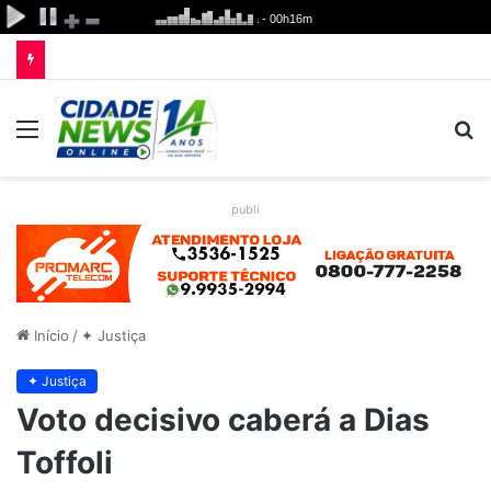
Menu
P
p
publi
Início
/
✦ Justiça
✦ Justiça
Voto decisivo caberá a Dias
Toffoli