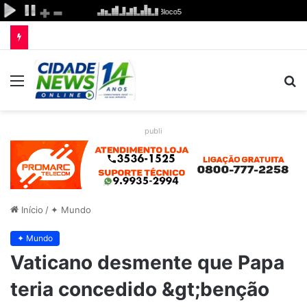
Menu
P
p
publi
Início
/
✦ Mundo
✦ Mundo
Vaticano desmente que Papa
teria concedido &gt;benção