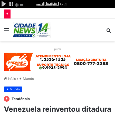
Menu
P
p
publi
Início
/
✦ Mundo
✦ Mundo
Tendência
Venezuela reinventou ditadura