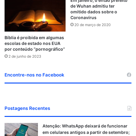
t
m
Em janeiro, o então prefeito
de Wuhan admitiu ter
omitido dados sobre o
Coronavírus
20 de março de 2020
Bíblia é proibida em algumas
escolas de estado nos EUA
por conteúdo “pornográfico”
2 de junho de 2023
Encontre-nos no Facebook
Postagens Recentes
Atenção: WhatsApp deixará de funcionar
em celulares antigos a partir de setembro;