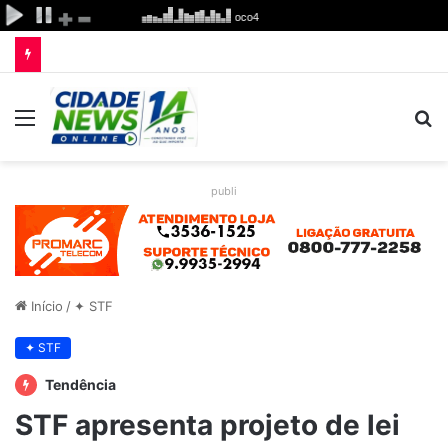
Menu
P
p
publi
Início
/
✦ STF
✦ STF
Tendência
STF apresenta projeto de lei