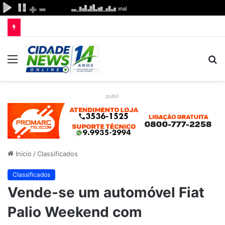
Menu
P
p
publi
Início
/
Classificados
Classificados
Vende-se um automóvel Fiat
Palio Weekend com