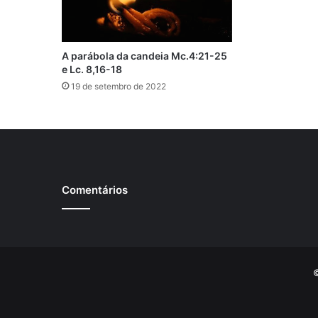
A parábola da candeia Mc.4:21-25
e Lc. 8,16-18
19 de setembro de 2022
Comentários
©