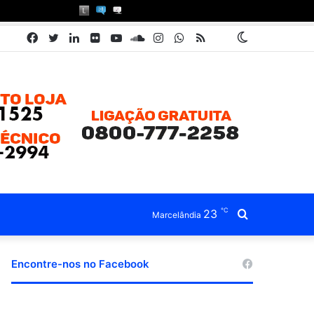
Facebook
Twitter
Linkedin
Flickr
YouTube
SoundCloud
Instagram
WhatsApp
RSS
Pátria
Switch
Book
skin
℃
23
Procurar
Marcelândia
por
Encontre-nos no Facebook