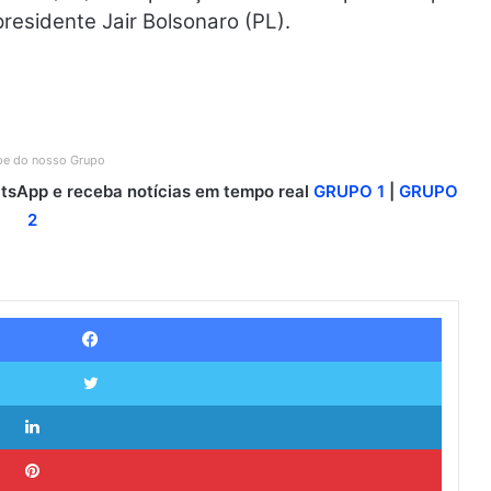
esidente Jair Bolsonaro (PL).
ipe do nosso Grupo
sApp e receba notícias em tempo real
GRUPO 1
|
GRUPO
2
Facebook
Twitter
Linkedin
Pinterest