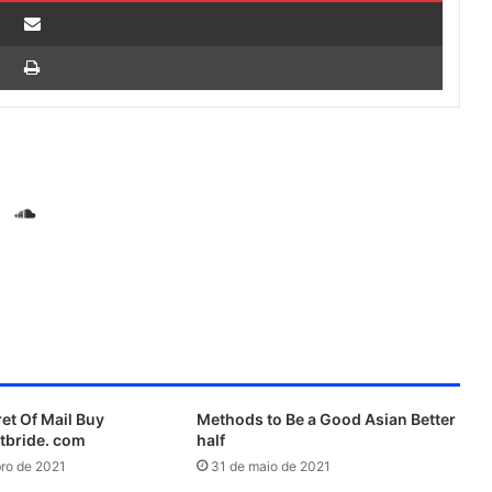
Compartilhar via e-mail
Imprimir
S
o
G
u
i
n
t
d
H
C
u
l
b
o
et Of Mail Buy
Methods to Be a Good Asian Better
u
etbride. com
half
d
ro de 2021
31 de maio de 2021