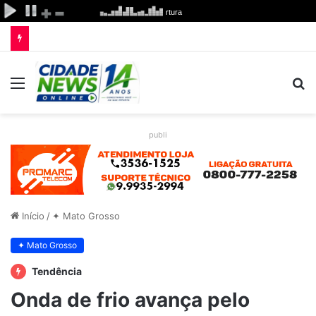
Menu
P
p
publi
Início
/
✦ Mato Grosso
✦ Mato Grosso
Tendência
Onda de frio avança pelo