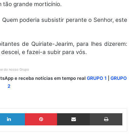
m tão grande morticínio.
uem poderia subsistir perante o Senhor, este
tantes de Quiriate-Jearim, para lhes dizerem:
descei, e fazei-a subir para vós.
ipe do nosso Grupo
sApp e receba notícias em tempo real
GRUPO 1
|
GRUPO
2
Linkedin
Pinterest
Compartilhar via e-mail
Imprimir