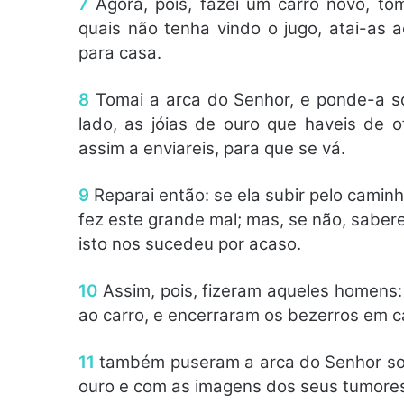
7
Agora, pois, fazei um carro novo, to
quais não tenha vindo o jugo, atai-as 
para casa.
8
Tomai a arca do Senhor, e ponde-a s
lado, as jóias de ouro que haveis de 
assim a enviareis, para que se vá.
9
Reparai então: se ela subir pelo cami
fez este grande mal; mas, se não, saber
isto nos sucedeu por acaso.
10
Assim, pois, fizeram aqueles homens
ao carro, e encerraram os bezerros em c
11
também puseram a arca do Senhor sob
ouro e com as imagens dos seus tumore