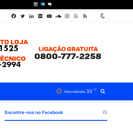
Facebook
Twitter
Linkedin
Flickr
YouTube
SoundCloud
Instagram
WhatsApp
RSS
Pátria
Switch
Book
skin
℃
33
Procurar
Marcelândia
por
Encontre-nos no Facebook