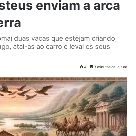
isteus enviam a arca
erra
tomai duas vacas que estejam criando,
go, atai-as ao carro e levai os seus
4
3 minutos de leitura