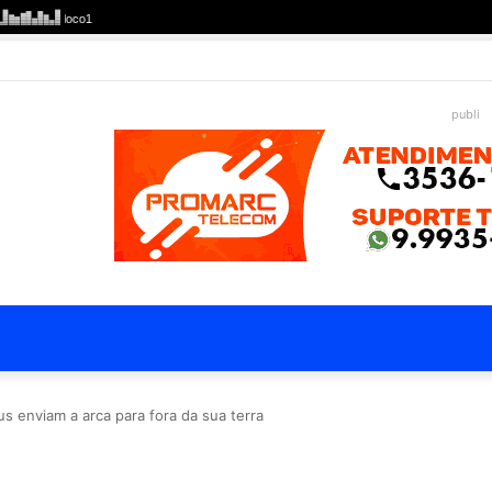
publi
us enviam a arca para fora da sua terra