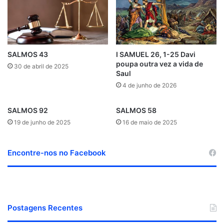
l
t
o
e
d
r
b
r
c
g
b
o
e
o
r
i
e
e
e
r
u
k
n
s
a
d
t
m
SALMOS 43
I SAMUEL 26, 1-25 Davi
poupa outra vez a vida de
30 de abril de 2025
Saul
4 de junho de 2026
SALMOS 92
SALMOS 58
19 de junho de 2025
16 de maio de 2025
Encontre-nos no Facebook
Postagens Recentes