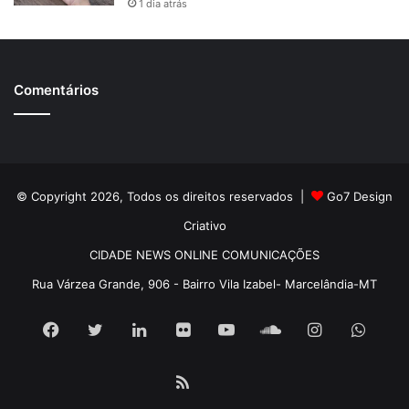
1 dia atrás
Comentários
© Copyright 2026, Todos os direitos reservados |
Go7 Design
Criativo
CIDADE NEWS ONLINE COMUNICAÇÕES
Rua Várzea Grande, 906 - Bairro Vila Izabel- Marcelândia-MT
Facebook
Twitter
Linkedin
Flickr
YouTube
SoundCloud
Instagram
What
RSS
Pátria