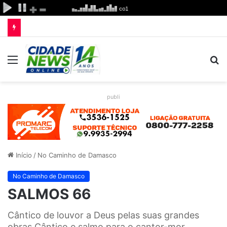
Menu
P
p
publi
Início
/
No Caminho de Damasco
No Caminho de Damasco
SALMOS 66
Cântico de louvor a Deus pelas suas grandes
obras Cântico e salmo para o cantor-mor