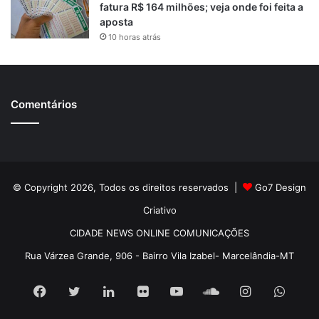
fatura R$ 164 milhões; veja onde foi feita a
aposta
10 horas atrás
Comentários
© Copyright 2026, Todos os direitos reservados |
Go7 Design
Criativo
CIDADE NEWS ONLINE COMUNICAÇÕES
Rua Várzea Grande, 906 - Bairro Vila Izabel- Marcelândia-MT
Facebook
Twitter
Linkedin
Flickr
YouTube
SoundCloud
Instagram
What