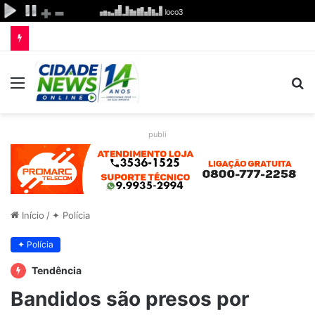
Menu
P
p
publi
Início
/
✦ Polícia
✦ Polícia
Tendência
Bandidos são presos por