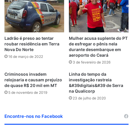
C
i
b
t
e
k
u
e
n
a
u
l
t
o
e
d
r
b
r
c
g
b
o
e
o
r
i
e
e
e
r
u
k
n
s
a
d
t
m
Ladrão é preso ao tentar
Mulher acusa suplente do PT
roubar residência em Terra
de esfregar o pênis nela
Nova Do Norte
durante desembarque em
aeroporto do Ceará
16 de março de 2022
3 de fevereiro de 2026
Criminosos invadem
Linha do tempo da
relojoaria e causam prejuízo
investigação rastreia
de quase R$ 20 mil em MT
&#39digitais&#39 de Serra
na Qualicorp
5 de novembro de 2019
23 de julho de 2020
Encontre-nos no Facebook