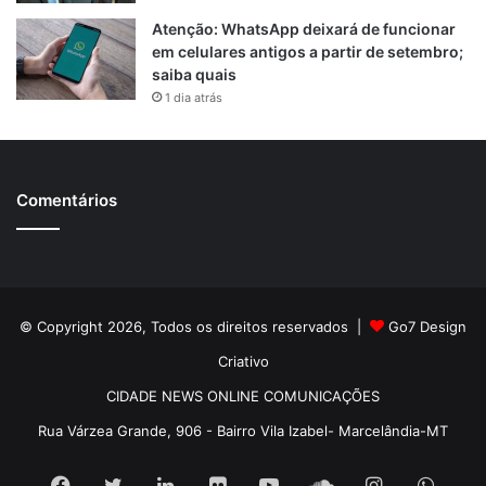
Atenção: WhatsApp deixará de funcionar
em celulares antigos a partir de setembro;
saiba quais
1 dia atrás
Comentários
© Copyright 2026, Todos os direitos reservados |
Go7 Design
Criativo
CIDADE NEWS ONLINE COMUNICAÇÕES
Rua Várzea Grande, 906 - Bairro Vila Izabel- Marcelândia-MT
Facebook
Twitter
Linkedin
Flickr
YouTube
SoundCloud
Instagram
What