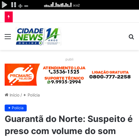
Menu
P
p
publi
Início
/
✦ Polícia
✦ Polícia
Guarantã do Norte: Suspeito é
preso com volume do som