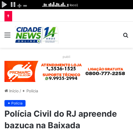
Menu
P
p
publi
Início
/
✦ Polícia
✦ Polícia
Polícia Civil do RJ apreende
bazuca na Baixada