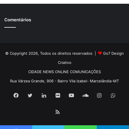
Comentários
© Copyright 2026, Todos os direitos reservados |
Go7 Design
Criativo
CIDADE NEWS ONLINE COMUNICAÇÕES
Rua Várzea Grande, 906 - Bairro Vila Izabel- Marcelândia-MT
Facebook
Twitter
Linkedin
Flickr
YouTube
SoundCloud
Instagram
What
RSS
Pátria
Book