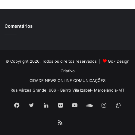
Comentários
© Copyright 2026, Todos os direitos reservados |
Go7 Design
Criativo
CIDADE NEWS ONLINE COMUNICAÇÕES
Rua Várzea Grande, 906 - Bairro Vila Izabel- Marcelândia-MT
Facebook
Twitter
Linkedin
Flickr
YouTube
SoundCloud
Instagram
What
RSS
Pátria