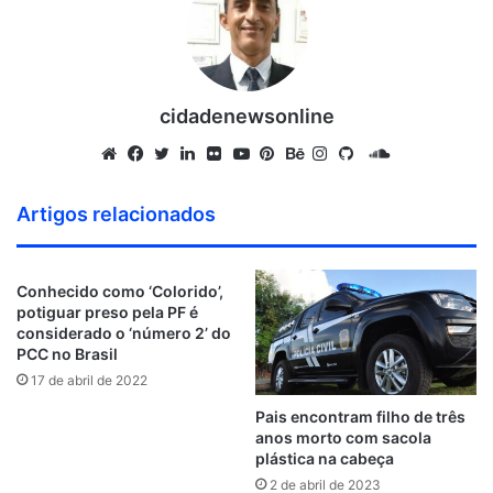
cidadenewsonline
S
o
W
F
T
L
F
Y
P
B
I
G
u
e
a
w
i
l
o
i
e
n
i
Artigos relacionados
n
b
c
i
n
i
u
n
h
s
t
d
s
e
t
k
c
T
t
a
t
H
C
i
b
t
e
k
u
e
n
a
u
Conhecido como ‘Colorido’,
l
potiguar preso pela PF é
t
o
e
d
r
b
r
c
g
b
considerado o ‘número 2’ do
o
e
o
r
i
e
e
e
r
PCC no Brasil
u
k
n
s
a
17 de abril de 2022
d
t
m
Pais encontram filho de três
anos morto com sacola
plástica na cabeça
2 de abril de 2023