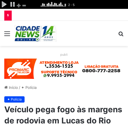
Menu
P
p
publi
Início
/
✦ Polícia
✦ Polícia
Veículo pega fogo às margens
de rodovia em Lucas do Rio