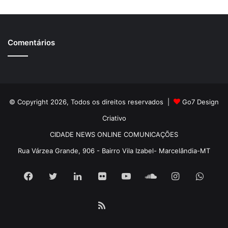
Comentários
© Copyright 2026, Todos os direitos reservados |
Go7 Design
Criativo
CIDADE NEWS ONLINE COMUNICAÇÕES
Rua Várzea Grande, 906 - Bairro Vila Izabel- Marcelândia-MT
Facebook
Twitter
Linkedin
Flickr
YouTube
SoundCloud
Instagram
What
RSS
Pátria