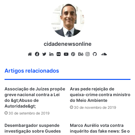
cidadenewsonline
S
o
W
F
T
L
F
Y
P
B
I
G
u
e
a
w
i
l
o
i
e
n
i
Artigos relacionados
n
b
c
i
n
i
u
n
h
s
t
d
s
e
t
k
c
T
t
a
t
H
Associação de Juízes propõe
Aras pede rejeição de
C
i
b
t
e
k
u
e
n
a
u
greve nacional contra a Lei
queixa-crime contra ministro
l
t
o
e
d
r
b
r
c
g
b
do &gt;Abuso de
do Meio Ambiente
o
e
o
r
i
e
e
e
r
Autoridade&gt;
30 de novembro de 2019
u
k
n
s
a
30 de setembro de 2019
d
t
m
Desembargador suspende
Marco Aurélio vota contra
investigação sobre Guedes
inquérito das fake news: Se o