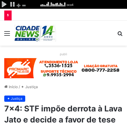
Menu
P
p
publi
Início
/
✦ Justiça
✦ Justiça
7×4: STF impõe derrota à Lava
Jato e decide a favor de tese